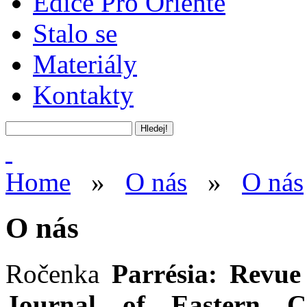
Edice Pro Oriente
Stalo se
Materiály
Kontakty
Home
»
O nás
»
O nás
O nás
Ročenka
Parrésia: Revue
Journal of Eastern Ch