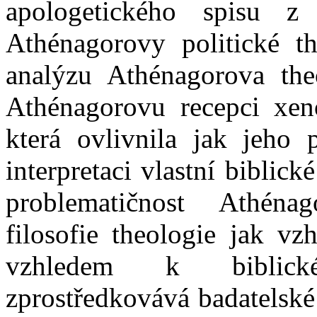
apologetického spisu z 
Athénagorovy politické th
analýzu Athénagorova the
Athénagorovu recepci xeno
která ovlivnila jak jeho p
interpretaci vlastní biblick
problematičnost Athéna
filosofie theologie jak vz
vzhledem k biblick
zprostředkovává badatelské