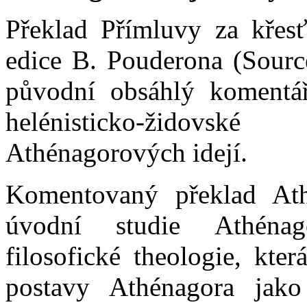
Překlad Přímluvy za křesť
edice B. Pouderona (Source
původní obsáhlý komentář
helénisticko-židovs
Athénagorových idejí.
Komentovaný překlad Ath
úvodní studie Athénag
filosofické theologie, kte
postavy Athénagora jako