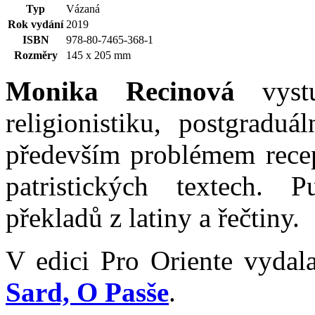
Typ
Vázaná
Rok vydání
2019
ISBN
978-80-7465-368-1
Rozměry
145 x 205 mm
Monika Recinová
vystu
religionistiku, postgraduá
především problémem recepc
patristických textech. 
překladů z latiny a řečtiny.
V edici Pro Oriente vyda
Sard,
O Pasše
.