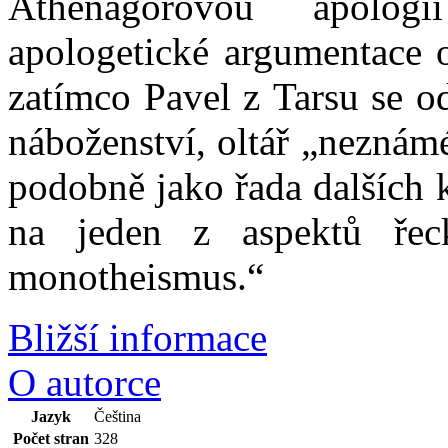
Athénagorovou apolog
apologetické argumentace o
zatímco Pavel z Tarsu se o
náboženství, oltář „neznám
podobně jako řada dalších k
na jeden z aspektů řecké
monotheismus.“
Bližší informace
O autorce
Jazyk
Čeština
Počet stran
328