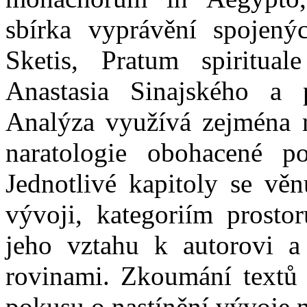
sbírka vyprávění spojen
Sketis, Pratum spiritua
Anastasia Sinajského a
Analýza využívá zejména me
naratologie obohacené po
Jednotlivé kapitoly se věn
vývoji, kategoriím prosto
jeho vztahu k autorovi a
rovinami. Zkoumání textů 
pokusu o nastínění vývoje na