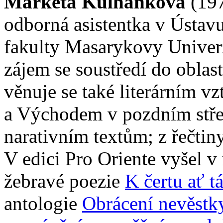
Markéta Kulhánková
(19
odborná asistentka v Ústavu
fakulty Masarykovy Univerz
zájem se soustředí do oblast
věnuje se také literárním 
a Východem v pozdním stř
narativním textům; z řečtin
V edici Pro Oriente vyšel v
žebravé poezie
K čertu ať t
antologie
Obrácení nevěstky