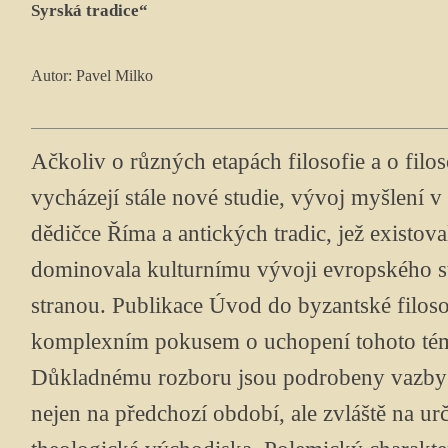
Syrská tradice“
Autor: Pavel Milko
Ačkoliv o různých etapách filosofie a o filo
vycházejí stále nové studie, vývoj myšlení v 
dědičce Říma a antických tradic, jež existovala
dominovala kulturnímu vývoji evropského s
stranou. Publikace Úvod do byzantské filoso
komplexním pokusem o uchopení tohoto tém
Důkladnému rozboru jsou podrobeny vazby b
nejen na předchozí období, ale zvláště na ur