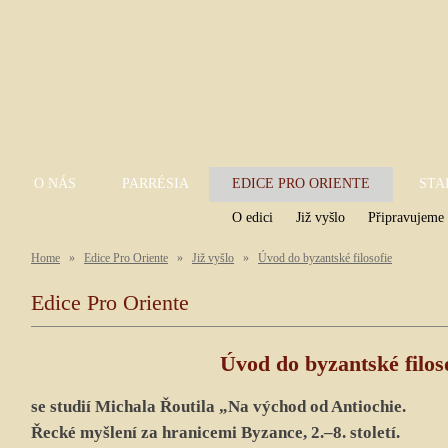
O NÁS
PARRÉSIA
EDICE PRO ORIENTE
STA
O edici
Již vyšlo
Připravujeme
Home
»
Edice Pro Oriente
»
Již vyšlo
»
Úvod do byzantské filosofie
Edice Pro Oriente
Úvod do byzantské filos
se studií Michala Řoutila „Na východ od Antiochie.
Řecké myšlení za hranicemi Byzance, 2.–8. století.