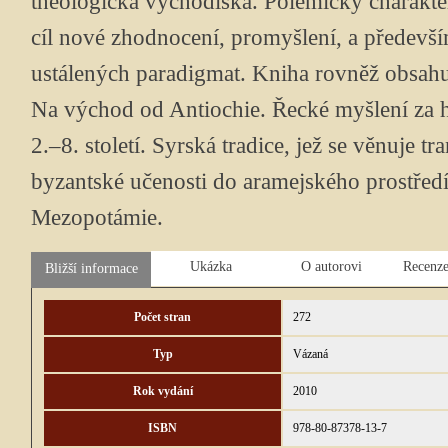
theologická východiska. Polemický charakter
cíl nové zhodnocení, promyšlení, a předevší
ustálených paradigmat. Kniha rovněž obsahuj
Na východ od Antiochie. Řecké myšlení za 
2.–8. století. Syrská tradice, jež se věnuje tr
byzantské učenosti do aramejského prostředí
Mezopotámie.
Ukázka
O autorovi
Recenze
Bližší informace
Počet stran
272
Typ
Vázaná
Rok vydání
2010
ISBN
978-80-87378-13-7