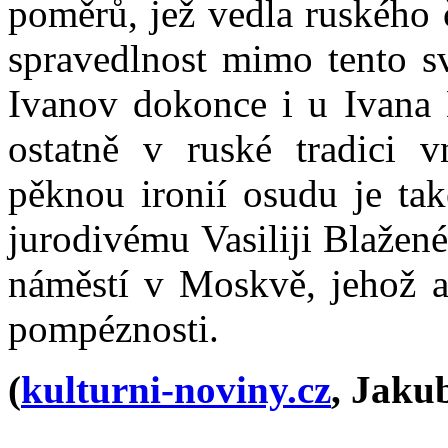
poměrů, jež vedla ruského 
spravedlnost mimo tento sv
Ivanov dokonce i u Ivana
ostatně v ruské tradici v
pěknou ironií osudu je tak
jurodivému Vasiliji Blaže
náměstí v Moskvě, jehož ar
pompéznosti.
(
kulturni-noviny.cz
, Jaku