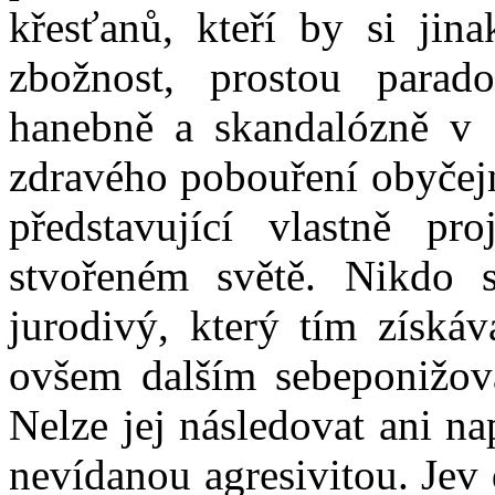
křesťanů, kteří by si jina
zbožnost, prostou parad
hanebně a skandalózně v 
zdravého pobouření obyčejn
představující vlastně pr
stvořeném světě. Nikdo s
jurodivý, který tím získá
ovšem dalším sebeponižová
Nelze jej následovat ani n
nevídanou agresivitou. Jev