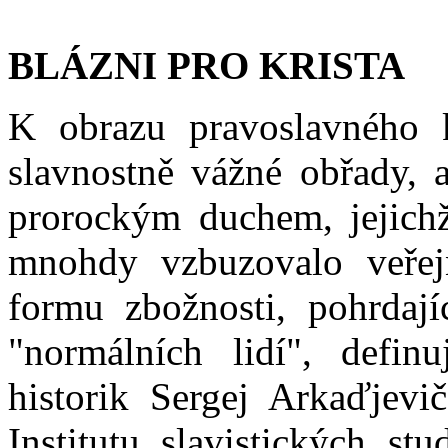
BLÁZNI PRO KRISTA
K obrazu pravoslavného kř
slavnostně vážné obřady, a
prorockým duchem, jejichž
mnohdy vzbuzovalo veřejn
formu zbožnosti, pohrdaj
"normálních lidí", defin
historik Sergej Arkaďjevi
Institutu slavistických st