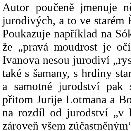
Autor poučeně jmenuje ně
jurodivých, a to ve starém 
Poukazuje například na Sók
že „pravá moudrost je očí
Ivanova nesou jurodiví „ry
také s šamany, s hrdiny sta
a samotné jurodství pak 
přitom Jurije Lotmana
a Bo
na rozdíl od jurodství „v 
zároveň všem zúčastněným“