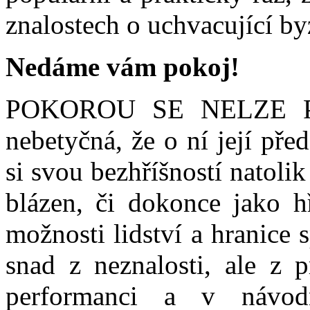
znalostech o uchvacující byz
Nedáme vám pokoj!
POKOROU SE NELZE PYŠ
nebetyčná, že o ní její pře
si svou bezhříšností natolik
blázen, či dokonce jako hř
možnosti lidství a hranice 
snad z neznalosti, ale z p
performanci a v návod