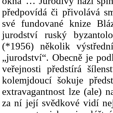
okna“… Jurodivý hází špínu,
předpovídá či přivolává sm
své fundované knize Bláz
jurodství ruský byzanto
(*1956) několik výstředn
„jurodství“. Obecně je pod
veřejnosti předstírá šílen
kolemjdoucí šokuje předs
extravagantnost lze (ale) 
za ní její svědkové vidí ne