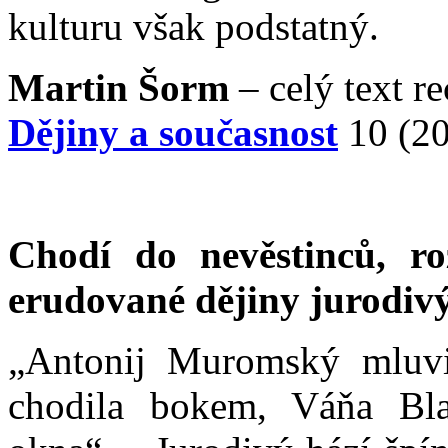
kulturu však podstatný.
Martin Šorm
‒ celý text r
Dějiny a současnost
10 (20
Chodí do nevěstinců, roz
erudované dějiny jurodiv
„Antonij Muromský mluvi
chodila bokem, Váňa Blaž