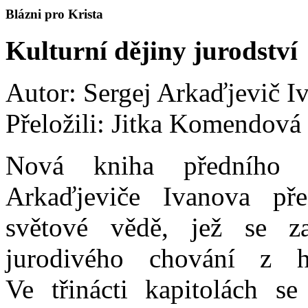
Blázni pro Krista
Kulturní dějiny jurodství
Autor: Sergej Arkaďjevič I
Přeložili: Jitka Komendová
Nová kniha předního r
Arkaďjeviče Ivanova pře
světové vědě, jež se z
jurodivého chování z hl
Ve třinácti kapitolách s