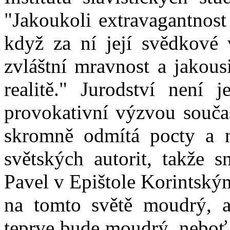
"Jakoukoli extravagantnost
když za ní její svědkové v
zvláštní mravnost a jakous
realitě." Jurodství není j
provokativní výzvou souča
skromně odmítá pocty a n
světských autorit, takže 
Pavel v Epištole Korintským
na tomto světě moudrý, a
teprve bude moudrý, neboť 