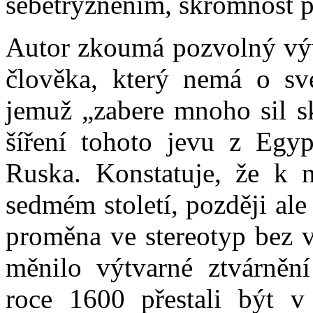
sebetrýzněním, skromnost př
Autor zkoumá pozvolný vývo
člověka, který nemá o své 
jemuž „zabere mnoho sil sk
šíření tohoto jevu z Egy
Ruska. Konstatuje, že k n
sedmém století, později ale 
proměna ve stereotyp bez vn
měnilo výtvarné ztvárnění
roce 1600 přestali být v