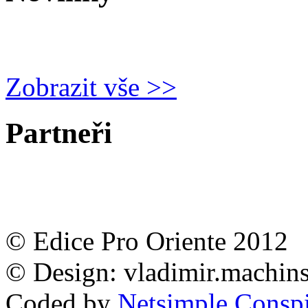
Zobrazit vše >>
Partneři
© Edice Pro Oriente 2012
© Design: vladimir.machi
Coded by
Netsimple Conspir