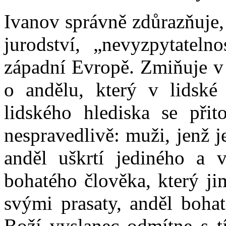
Ivanov správně zdůrazňuje,
jurodství, „nevyzpytateln
západní Evropě. Zmiňuje v 
o andělu, který v lidsk
lidského hlediska se při
nespravedlivě: muži, jenž je
anděl uškrtí jediného a 
bohatého člověka, který jim
svými prasaty, anděl boha
Boží vyslanec odmítne s t